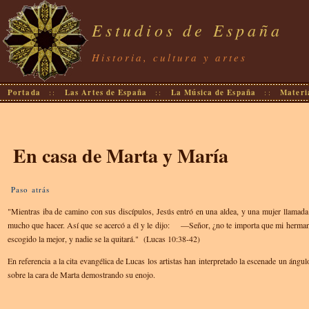
Estudios de España
Historia, cultura y artes
Portada
::
Las Artes de España
::
La Música de España
::
Materia
En casa de Marta y María
Paso atrás
"Mientras iba de camino con sus discípulos, Jesús entró en una aldea, y una mujer llamada 
mucho que hacer. Así que se acercó a él y le dijo: —Señor, ¿no te importa que mi herma
escogido la mejor, y nadie se la quitará." (Lucas 10:38-42)
En referencia a la cita evangélica de Lucas los artistas han interpretado la escenade un án
sobre la cara de Marta demostrando su enojo.