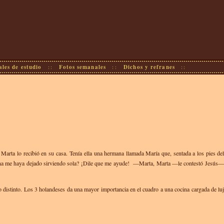
les de estudio
::
Fotos semanales
::
Dichos y refranes
::
Marta lo recibió en su casa. Tenía ella una hermana llamada María que, sentada a los pies del
na me haya dejado sirviendo sola? ¡Dile que me ayude! —Marta, Marta —le contestó Jesús—, e
gulo distinto. Los 3 holandeses da una mayor importancia en el cuadro a una cocina cargada de l